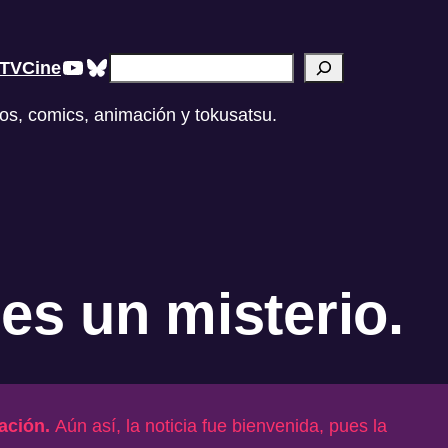
YouTube
Bluesky
Buscar
TV
Cine
os, comics, animación y tokusatsu.
es un misterio.
lación.
Aún así, la noticia fue bienvenida, pues la