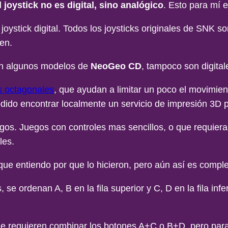
 joystick no es digital, sino analógico
. Esto para mí e
oystick digital. Todos los joysticks originales de SNK so
en.
con algunos modelos de
NeoGeo CD
, tampoco son digital
es octagonales
, que ayudan a limitar un poco el movimient
do encontrar localmente un servicio de impresión 3D p
uegos. Juegos con controles mas sencillos, o que requi
les.
ue entiendo por que lo hicieron, pero aún así es compl
se ordenan A, B en la fila superior y C, D en la fila infe
requieren combinar los botones A+C o B+D, pero para e