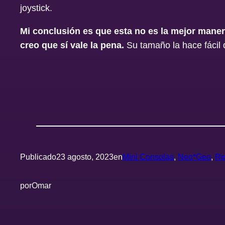
joystick.
Mi conclusión es que esta no es la mejor manera
creo que sí vale la pena.
Su tamaño la hace fácil 
Publicado
23 agosto, 2023
en
Mini Consolas
, 
Neo*Geo
, 
Re
por
Omar